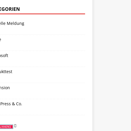
EGORIEN
elle Meldung
e
soft
kttest
nsion
Press & Co.