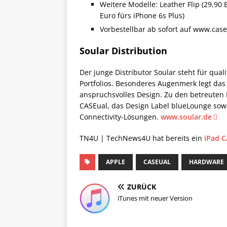
Weitere Modelle: Leather Flip (29,90 
Euro fürs iPhone 6s Plus)
Vorbestellbar ab sofort auf www.cas
Soular Distribution
Der junge Distributor Soular steht für qua
Portfolios. Besonderes Augenmerk legt das
anspruchsvolles Design. Zu den betreute
CASEual, das Design Label blueLounge sowi
Connectivity-Lösungen.
www.soular.de
TN4U | TechNews4U hat bereits ein
iPad C
APPLE
CASEUAL
HARDWARE
ZURÜCK
iTunes mit neuer Version