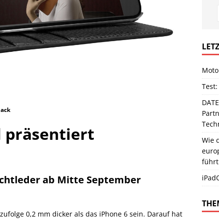
LETZ
Moto
Test:
DATE
lack
Partn
Techn
 präsentiert
Wie d
europ
führt
Echtleder ab Mitte September
iPadO
THE
ufolge 0,2 mm dicker als das iPhone 6 sein. Darauf hat