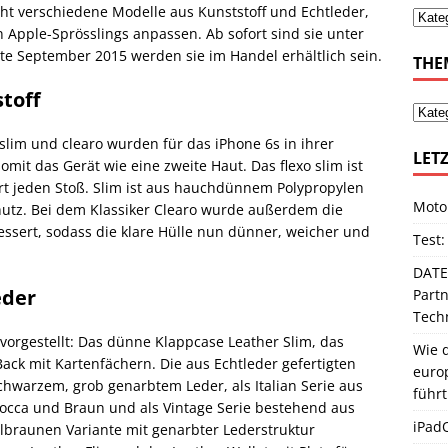
cht verschiedene Modelle aus Kunststoff und Echtleder,
Apple-Sprösslings anpassen. Ab sofort sind sie unter
e September 2015 werden sie im Handel erhältlich sein.
THE
toff
slim und clearo wurden für das iPhone 6s in ihrer
LETZ
it das Gerät wie eine zweite Haut. Das flexo slim ist
ert jeden Stoß. Slim ist aus hauchdünnem Polypropylen
Moto
chutz. Bei dem Klassiker Clearo wurde außerdem die
sert, sodass die klare Hülle nun dünner, weicher und
Test:
DATE
eder
Partn
Techn
orgestellt: Das dünne Klappcase Leather Slim, das
Wie d
ack mit Kartenfächern. Die aus Echtleder gefertigten
europ
chwarzem, grob genarbtem Leder, als Italian Serie aus
führt
Mocca und Braun und als Vintage Serie bestehend aus
iPadO
elbraunen Variante mit genarbter Lederstruktur