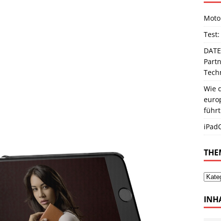
Moto
Test:
DATE
Partn
Techn
Wie d
europ
führt
iPadO
THE
INH