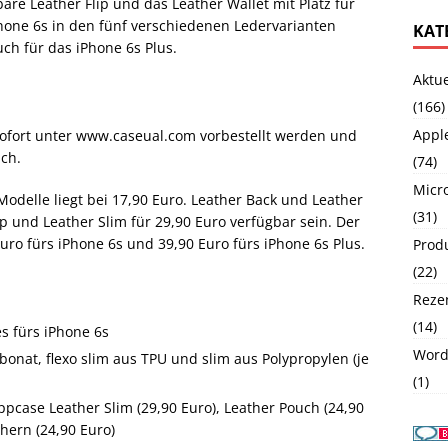
re Leather Flip und das Leather Wallet mit Platz für
hone 6s in den fünf verschiedenen Ledervarianten
KAT
uch für das iPhone 6s Plus.
Aktu
(166)
Appl
sofort unter www.caseual.com vorbestellt werden und
ich.
(74)
Micro
-Modelle liegt bei 17,90 Euro. Leather Back und Leather
(31)
ip und Leather Slim für 29,90 Euro verfügbar sein. Der
Euro fürs iPhone 6s und 39,90 Euro fürs iPhone 6s Plus.
Produ
(22)
Reze
(14)
s fürs iPhone 6s
Word
bonat, flexo slim aus TPU und slim aus Polypropylen (je
(1)
pcase Leather Slim (29,90 Euro), Leather Pouch (24,90
hern (24,90 Euro)