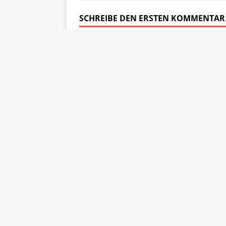
SCHREIBE DEN ERSTEN KOMMENTAR
Antworten
Deine E-Mail-Adresse wird nicht veröffentli
Kommentar
Name
*
E-Mail
*
Website